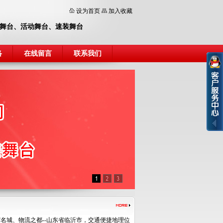
设为首页
加入收藏
舞台
、
活动舞台
、
速装舞台
络
在线留言
联系我们
名城、物流之都--山东省临沂市，交通便捷地理位