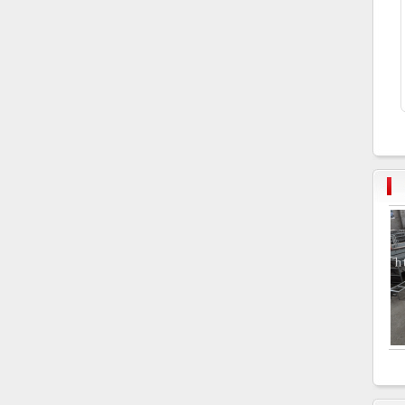
快装舞台客户案例
卡扣式新型号舞台