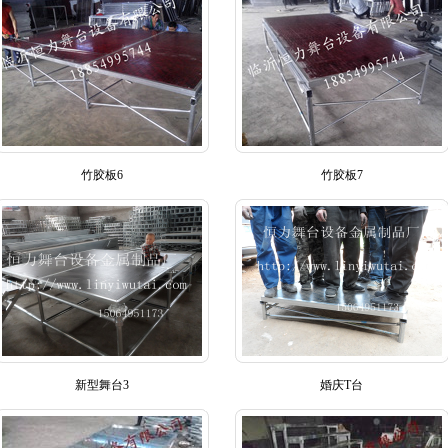
竹胶板6
竹胶板7
新型舞台3
婚庆T台