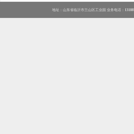
地址：山东省临沂市兰山区工业园 业务电话：
1318